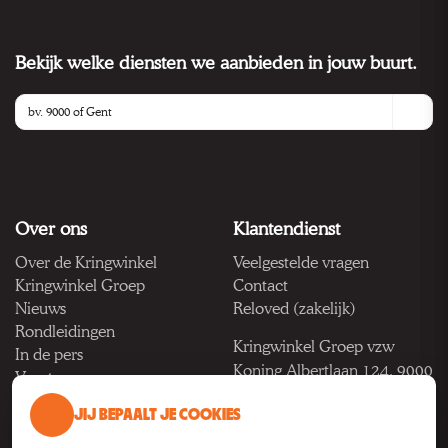
Bekijk welke diensten we aanbieden in jouw buurt.
Over ons
Klantendienst
Over de Kringwinkel
Veelgestelde vragen
Kringwinkel Groep
Contact
Nieuws
Reloved (zakelijk)
Rondleidingen
Kringwinkel Groep vzw
In de pers
Koning Albertlaan 124, 9000
Vacatures
Gent
JIJ BEPAALT JE COOKIES
BTW BE 1033.922.208