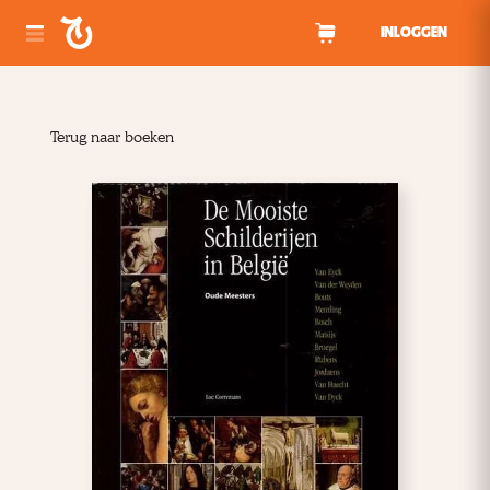
Spring naar inhoud
INLOGGEN
Terug naar boeken