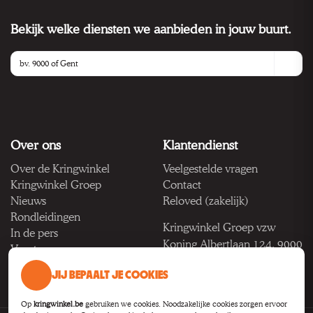
Bekijk welke diensten we aanbieden in jouw buurt.
Over ons
Klantendienst
Over de Kringwinkel
Veelgestelde vragen
Kringwinkel Groep
Contact
Nieuws
Reloved (zakelijk)
Rondleidingen
Kringwinkel Groep vzw
In de pers
Koning Albertlaan 124, 9000
Vacatures
Gent
JIJ BEPAALT JE COOKIES
BTW BE 1033.922.208
Op
kringwinkel.be
gebruiken we cookies. Noodzakelijke cookies zorgen ervoor