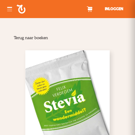
Spring naar inhoud
INLOGGEN
Terug naar boeken