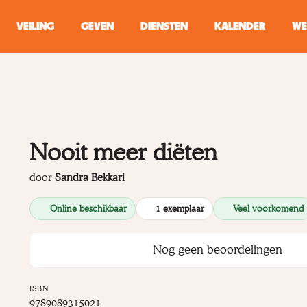
VEILING
GEVEN
DIENSTEN
KALENDER
WE
ZOEKEN
WINKEL
Nooit meer diëten
Typ minstens 2 
door
Sandra Bekkari
Online beschikbaar
1 exemplaar
Veel voorkomend
Nog geen beoordelingen
ISBN
9789089315021