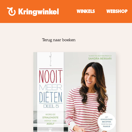
Spring naar inhoud
WINKELS
WEBSHOP
Terug naar boeken