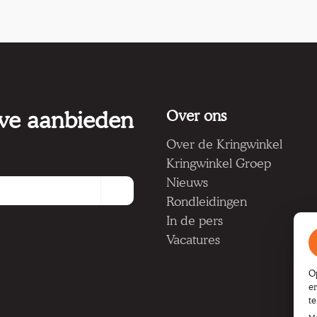
 we aanbieden
Over ons
Over de Kringwinkel
Kringwinkel Groep
Nieuws
Rondleidingen
In de pers
Vacatures
O
e
t