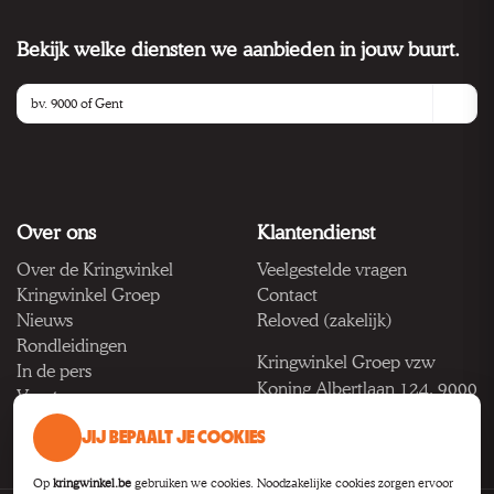
Bekijk welke diensten we aanbieden in jouw buurt.
Over ons
Klantendienst
Over de Kringwinkel
Veelgestelde vragen
Kringwinkel Groep
Contact
Nieuws
Reloved (zakelijk)
Rondleidingen
Kringwinkel Groep vzw
In de pers
Koning Albertlaan 124, 9000
Vacatures
Gent
JIJ BEPAALT JE COOKIES
BTW BE 1033.922.208
Op
kringwinkel.be
gebruiken we cookies. Noodzakelijke cookies zorgen ervoor