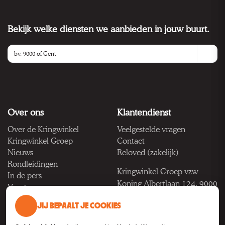
Bekijk welke diensten we aanbieden in jouw buurt.
Over ons
Klantendienst
Over de Kringwinkel
Veelgestelde vragen
Kringwinkel Groep
Contact
Nieuws
Reloved (zakelijk)
Rondleidingen
Kringwinkel Groep vzw
In de pers
Koning Albertlaan 124, 9000
Vacatures
Gent
JIJ BEPAALT JE COOKIES
BTW BE 1033.922.208