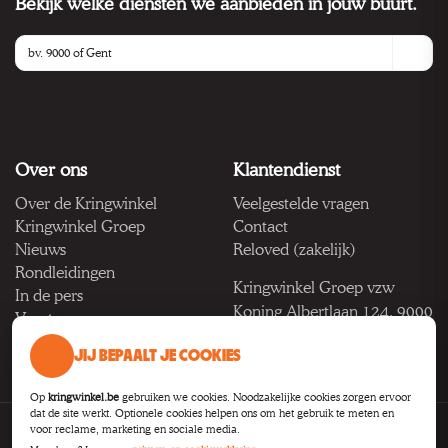
Bekijk welke diensten we aanbieden in jouw buurt.
Over ons
Klantendienst
Over de Kringwinkel
Veelgestelde vragen
Kringwinkel Groep
Contact
Nieuws
Reloved (zakelijk)
Rondleidingen
Kringwinkel Groep vzw
In de pers
Koning Albertlaan 124, 9000
Vacatures
Gent
JIJ BEPAALT JE COOKIES
BTW BE 1033.922.208
Op
kringwinkel.be
gebruiken we cookies. Noodzakelijke cookies zorgen ervoor
dat de site werkt. Optionele cookies helpen ons om het gebruik te meten en
voor reclame, marketing en sociale media.
Privacy
Voorwaarden
Toegankelijkheid
Cookie-instellingen