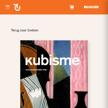
Spring naar inhoud
INLOGGEN
Terug naar boeken