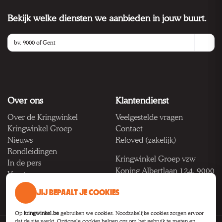
Bekijk welke diensten we aanbieden in jouw buurt.
Over ons
Klantendienst
Over de Kringwinkel
Veelgestelde vragen
Kringwinkel Groep
Contact
Nieuws
Reloved (zakelijk)
Rondleidingen
Kringwinkel Groep vzw
In de pers
Koning Albertlaan 124, 9000
Vacatures
Gent
JIJ BEPAALT JE COOKIES
BTW BE 1033.922.208
Op
kringwinkel.be
gebruiken we cookies. Noodzakelijke cookies zorgen ervoor
dat de site werkt. Optionele cookies helpen ons om het gebruik te meten en