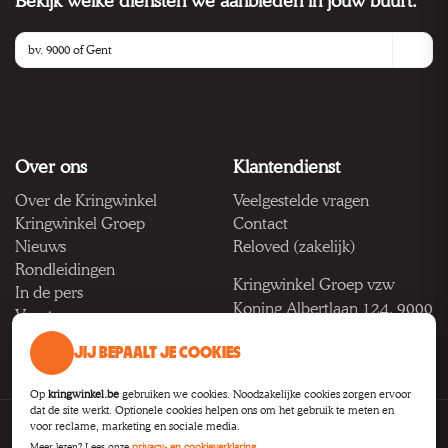
Bekijk welke diensten we aanbieden in jouw buurt.
Over ons
Klantendienst
Over de Kringwinkel
Veelgestelde vragen
Kringwinkel Groep
Contact
Nieuws
Reloved (zakelijk)
Rondleidingen
Kringwinkel Groep vzw
In de pers
Koning Albertlaan 124, 9000
Vacatures
Gent
JIJ BEPAALT JE COOKIES
BTW BE 1033.922.208
Op
kringwinkel.be
gebruiken we cookies. Noodzakelijke cookies zorgen ervoor
dat de site werkt. Optionele cookies helpen ons om het gebruik te meten en
voor reclame, marketing en sociale media.
Privacy
Voorwaarden
Toegankelijkheid
Cookie-instellingen
Meer lezen? Lees onze
privacy- en cookieverklaring
.