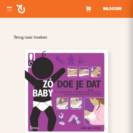
Spring naar inhoud
INLOGGEN
Terug naar boeken