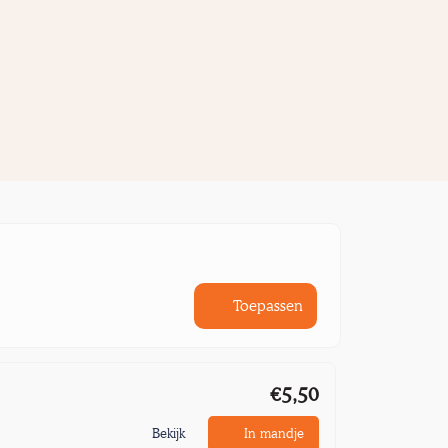
Toepassen
€5,50
Bekijk
In mandje