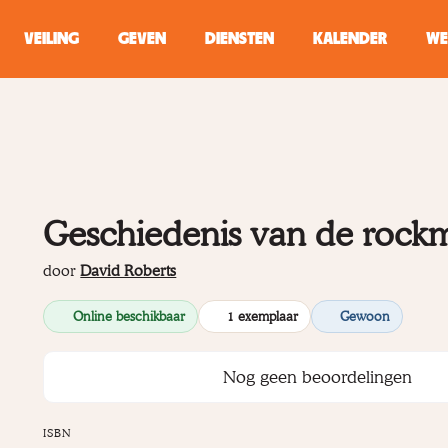
VEILING
GEVEN
DIENSTEN
KALENDER
WE
ZOEKEN
WINKEL
Geschiedenis van de rock
Typ minstens 2 
door
David Roberts
Online beschikbaar
1 exemplaar
Gewoon
Nog geen beoordelingen
ISBN