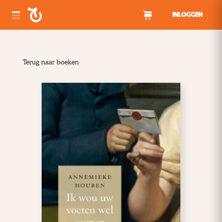
Spring naar inhoud
INLOGGEN
Terug naar boeken