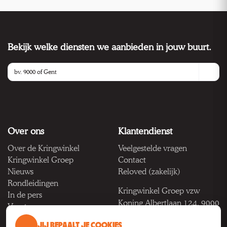
Bekijk welke diensten we aanbieden in jouw buurt.
Over ons
Klantendienst
Over de Kringwinkel
Veelgestelde vragen
Kringwinkel Groep
Contact
Nieuws
Reloved (zakelijk)
Rondleidingen
Kringwinkel Groep vzw
In de pers
Koning Albertlaan 124, 9000
Vacatures
Gent
JIJ BEPAALT JE COOKIES