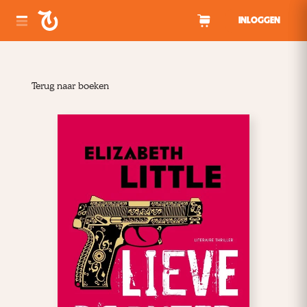
Spring naar inhoud
INLOGGEN
Terug naar boeken