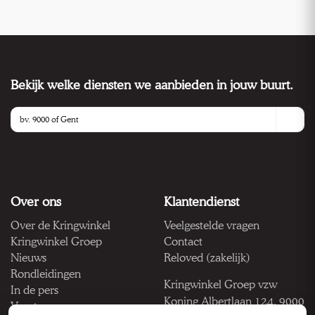
Bekijk welke diensten we aanbieden in jouw buurt.
Over ons
Klantendienst
Over de Kringwinkel
Veelgestelde vragen
Kringwinkel Groep
Contact
Nieuws
Reloved (zakelijk)
Rondleidingen
Kringwinkel Groep vzw
In de pers
Koning Albertlaan 124, 9000
Vacatures