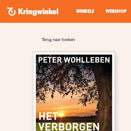
Spring naar inhoud
WINKELS
WEBSHOP
Terug naar boeken