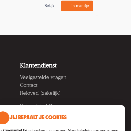
Bekijk
In mandje
Klantendienst
Veelgestelde vragen
Contact
Reloved (zakelijk)
Kringwinkel Groep vzw
Koning Albertlaan 124, 9000
JIJ BEPAALT JE COOKIES
Gent
p
kringwinkel.be
gebruiken we cookies. Noodzakelijke cookies zorgen