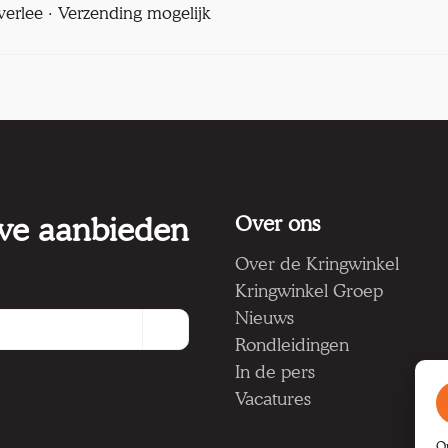
verlee · Verzending mogelijk
 we aanbieden
Over ons
Over de Kringwinkel
Kringwinkel Groep
Nieuws
Rondleidingen
In de pers
Vacatures
O