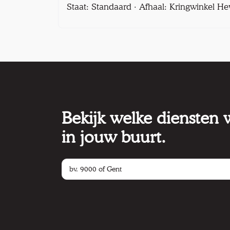
Staat: Standaard · Afhaal: Kringwinkel He
Bekijk welke diensten
in jouw buurt.