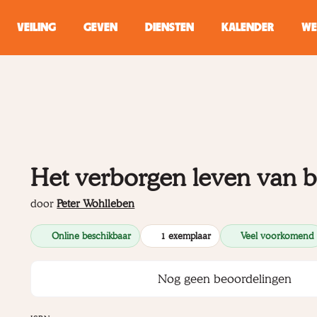
VEILING
GEVEN
DIENSTEN
KALENDER
WE
ZOEKEN
WINKEL
Typ minstens 2 
Het verborgen leven van
door
Peter Wohlleben
Online beschikbaar
1 exemplaar
Veel voorkomend
Nog geen beoordelingen