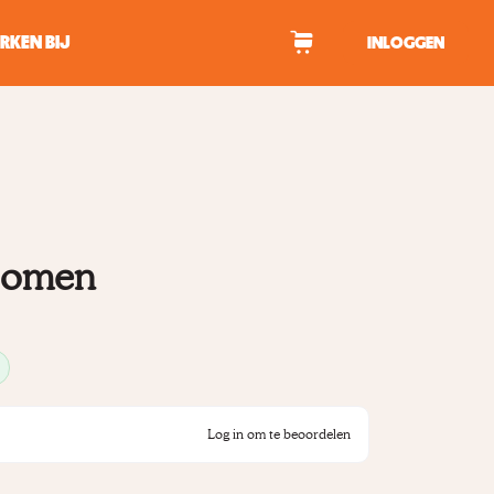
RKEN BIJ
INLOGGEN
WAGEN
tekens om te zoeken.
 bomen
Log in om te beoordelen