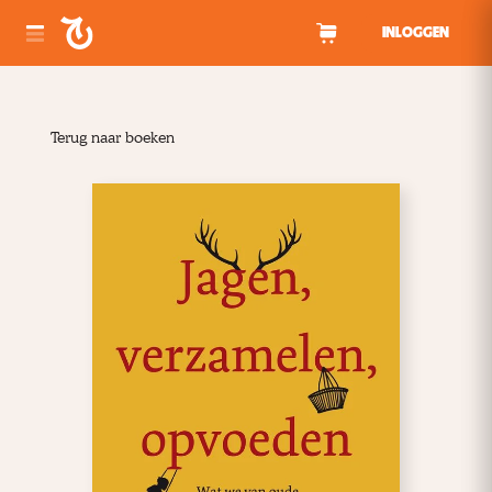
Spring naar inhoud
INLOGGEN
Terug naar boeken