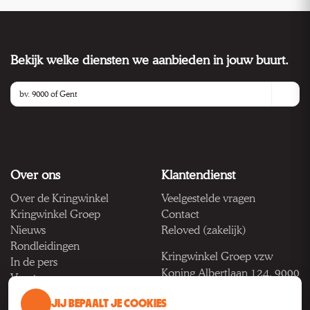
Bekijk welke diensten we aanbieden in jouw buurt.
Over ons
Klantendienst
Over de Kringwinkel
Veelgestelde vragen
Kringwinkel Groep
Contact
Nieuws
Reloved (zakelijk)
Rondleidingen
Kringwinkel Groep vzw
In de pers
Koning Albertlaan 124, 9000
Vacatures
Gent
JIJ BEPAALT JE COOKIES
BTW BE 1033.922.208