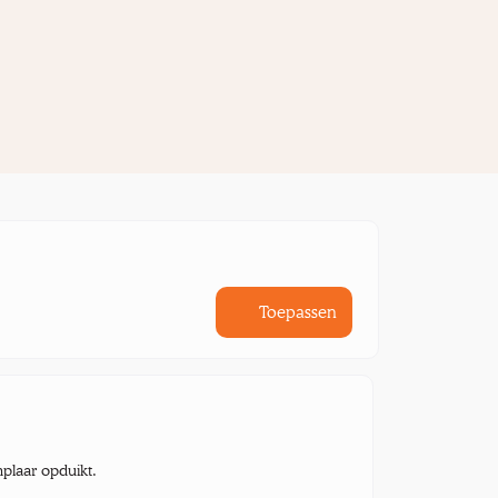
Toepassen
mplaar opduikt.