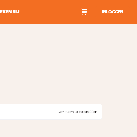
RKEN BIJ
INLOGGEN
WAGEN
tekens om te zoeken.
Log in om te beoordelen