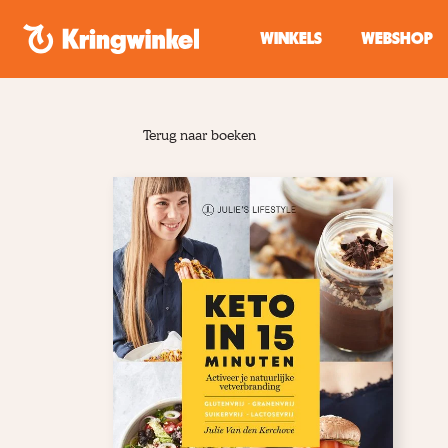
Spring naar inhoud
WINKELS
WEBSHOP
Terug naar boeken