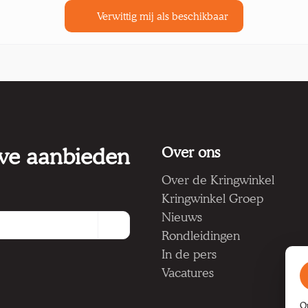
Verwittig mij als beschikbaar
 we aanbieden
Over ons
Over de Kringwinkel
Kringwinkel Groep
Nieuws
Rondleidingen
In de pers
Vacatures
O