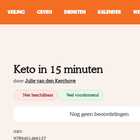
VEILING
GEVEN
DIENSTEN
KALENDER
WE
ZOEKEN
WINKEL
Keto in 15 minuten
Typ minstens 2 
door
Julie van den Kerchove
Niet beschikbaar
Veel voorkomend
Nog geen beoordelingen
ISBN
9789401466127