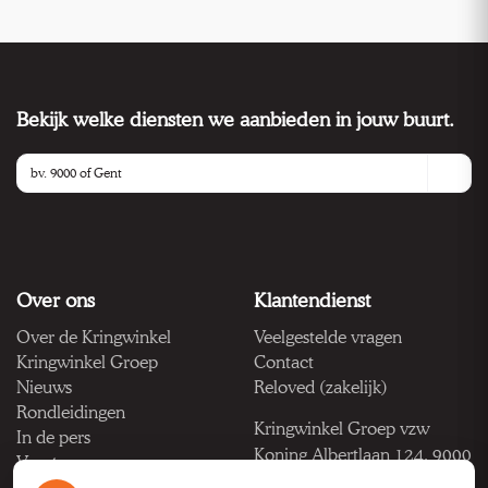
Bekijk welke diensten we aanbieden in jouw buurt.
Over ons
Klantendienst
Over de Kringwinkel
Veelgestelde vragen
Kringwinkel Groep
Contact
Nieuws
Reloved (zakelijk)
Rondleidingen
Kringwinkel Groep vzw
In de pers
Koning Albertlaan 124, 9000
Vacatures
Gent