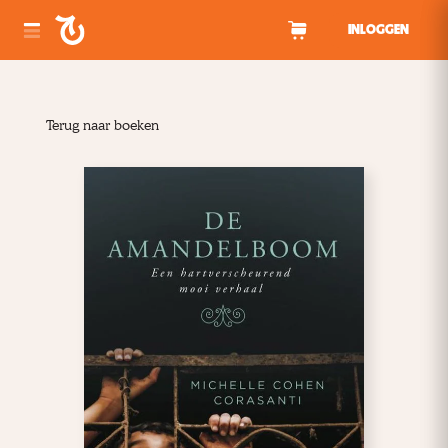
Spring naar inhoud
INLOGGEN
Terug naar boeken