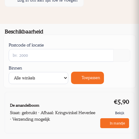
Log in om aan lijst toe te voegen
Beschikbaarheid
Postcode of locatie
Binnen
Toepassen
€5,90
De amandelboom
Staat: gebruikt · Afhaal: Kringwinkel Heverlee
Bekijk
· Verzending mogelijk
In mandje