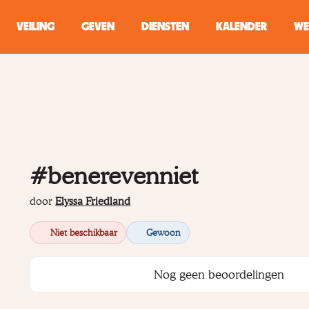
VEILING
GEVEN
DIENSTEN
KALENDER
WE
ZOEKEN
WINKEL
Typ minstens 2 
#benerevenniet
door
Elyssa Friedland
Niet beschikbaar
Gewoon
Nog geen beoordelingen