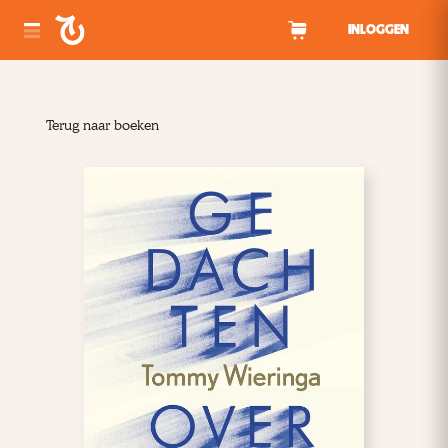
Spring naar inhoud
INLOGGEN
Terug naar boeken