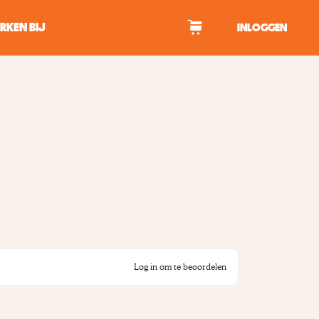
RKEN BIJ
INLOGGEN
WAGEN
tekens om te zoeken.
Log in om te beoordelen