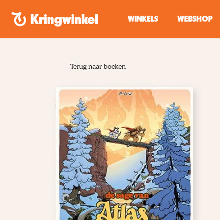
Spring naar inhoud
WINKELS
WEBSHOP
Terug naar boeken