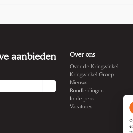
 we aanbieden
Over ons
Over de Kringwinkel
Kringwinkel Groep
Nieuws
Rondleidingen
In de pers
Vacatures
O
e
t