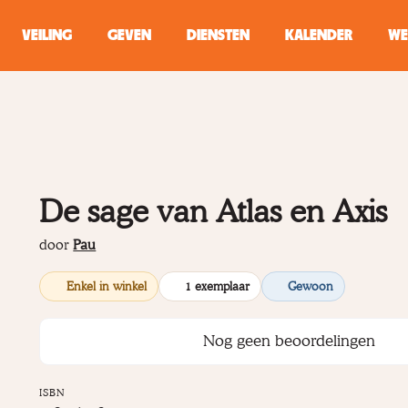
VEILING
GEVEN
DIENSTEN
KALENDER
WE
ZOEKEN
WINKEL
De sage van Atlas en Axis
Typ minstens 2 
door
Pau
Enkel in winkel
1 exemplaar
Gewoon
Nog geen beoordelingen
ISBN