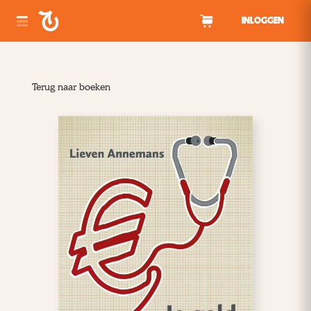
Spring naar inhoud
INLOGGEN
Terug naar boeken