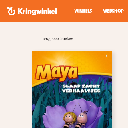
Spring naar inhoud
WINKELS
WEBSHOP
Terug naar boeken