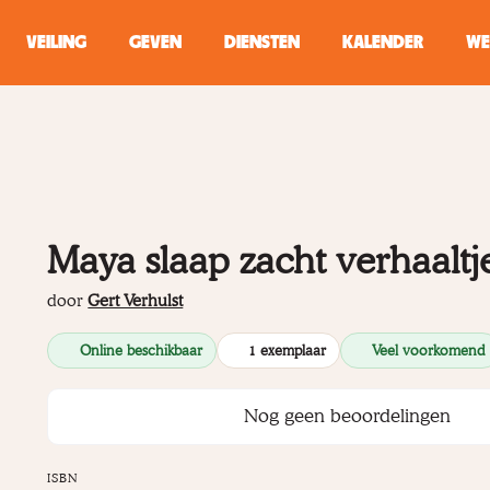
VEILING
GEVEN
DIENSTEN
KALENDER
WE
ZOEKEN
WINKEL
Typ minstens 2 
Maya slaap zacht verhaaltj
door
Gert Verhulst
Online beschikbaar
1 exemplaar
Veel voorkomend
Nog geen beoordelingen
ISBN