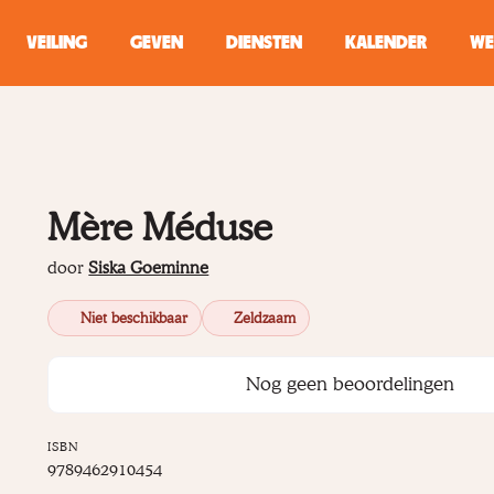
VEILING
GEVEN
DIENSTEN
KALENDER
WE
ZOEKEN
WINKEL
Mère Méduse
Typ minstens 2 
door
Siska Goeminne
Niet beschikbaar
Zeldzaam
Nog geen beoordelingen
ISBN
9789462910454