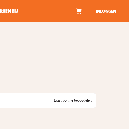
RKEN BIJ
INLOGGEN
WAGEN
tekens om te zoeken.
Log in om te beoordelen