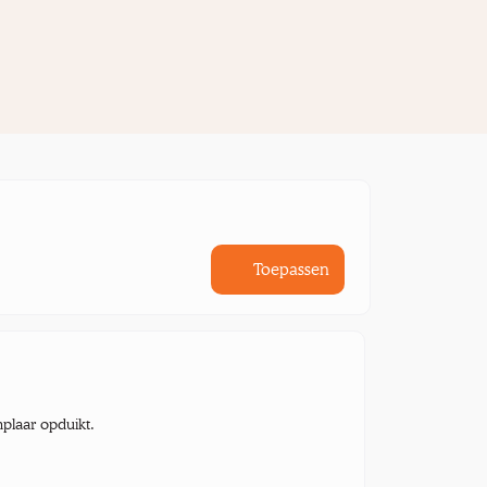
Toepassen
mplaar opduikt.