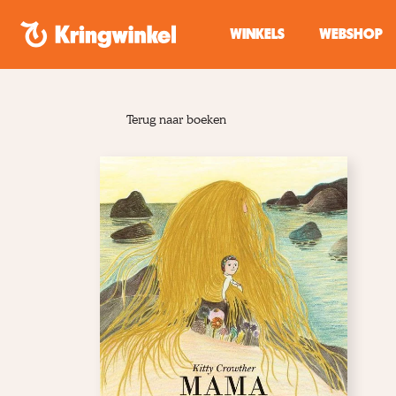
Spring naar inhoud
WINKELS
WEBSHOP
Terug naar boeken