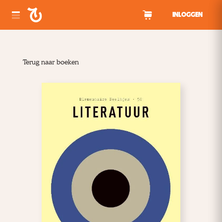
Spring naar inhoud
INLOGGEN
Terug naar boeken