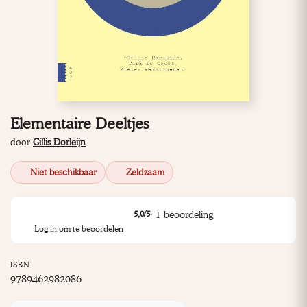
Elementaire Deeltjes
door
Gillis Dorleijn
Niet beschikbaar
Zeldzaam
·
1
beoordeling
5,0
/5
Log in om te beoordelen
ISBN
9789462982086