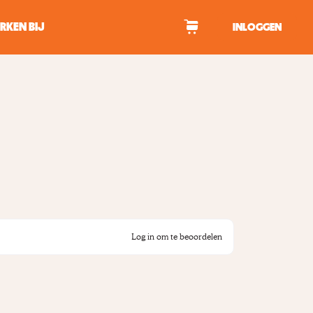
RKEN BIJ
INLOGGEN
WAGEN
tekens om te zoeken.
Log in om te beoordelen