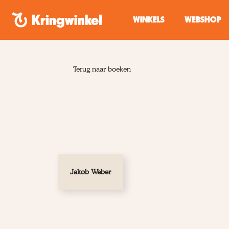
Spring naar inhoud
WINKELS
WEBSHOP
Terug naar boeken
Jakob Weber