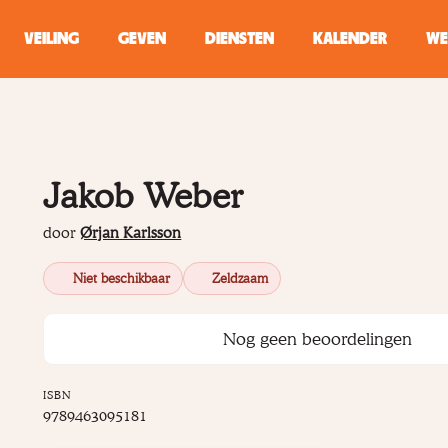
VEILING
GEVEN
DIENSTEN
KALENDER
WE
ZOEKEN
WINKEL
Jakob Weber
Typ minstens 2 
door
Ørjan Karlsson
Niet beschikbaar
Zeldzaam
Nog geen beoordelingen
ISBN
9789463095181