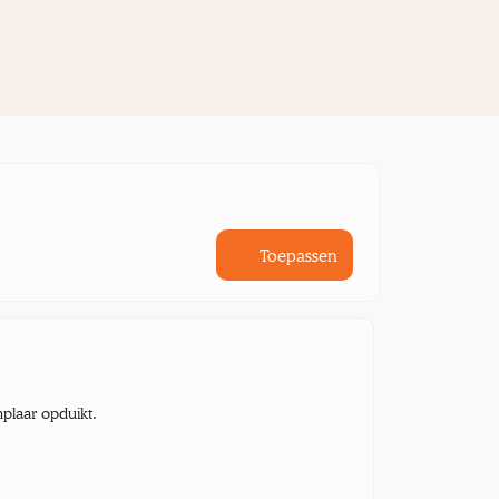
Toepassen
mplaar opduikt.