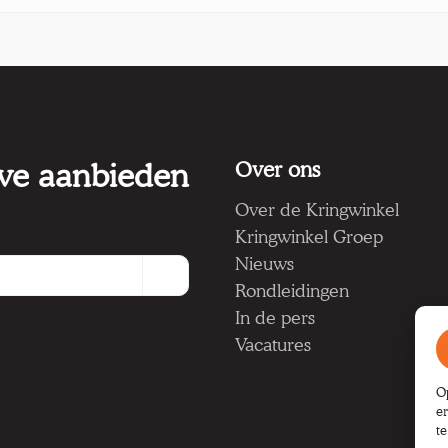
 we aanbieden
Over ons
Over de Kringwinkel
Kringwinkel Groep
Nieuws
Rondleidingen
In de pers
Vacatures
O
e
t