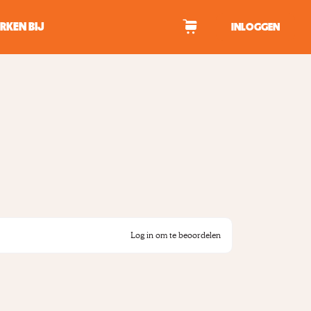
RKEN BIJ
INLOGGEN
WAGEN
tekens om te zoeken.
Log in om te beoordelen