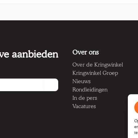
 we aanbieden
Over ons
Over de Kringwinkel
Kringwinkel Groep
Nieuws
Rondleidingen
In de pers
Vacatures
O
e
t