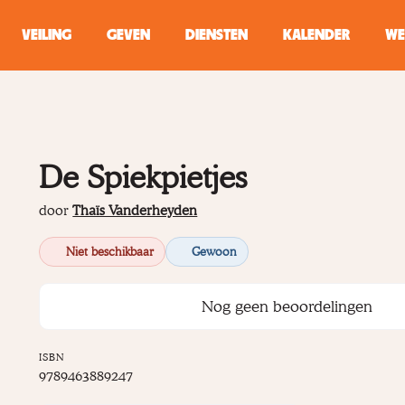
VEILING
GEVEN
DIENSTEN
KALENDER
WE
ZOEKEN
WINKEL
De Spiekpietjes
Typ minstens 2 
door
Thaïs Vanderheyden
Niet beschikbaar
Gewoon
Nog geen beoordelingen
ISBN
9789463889247