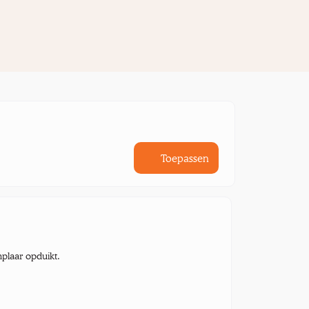
Toepassen
mplaar opduikt.