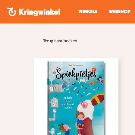
Spring naar inhoud
WINKELS
WEBSHOP
Terug naar boeken