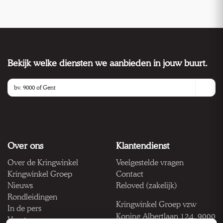
Bekijk welke diensten we aanbieden in jouw buurt.
Over ons
Klantendienst
Over de Kringwinkel
Veelgestelde vragen
Kringwinkel Groep
Contact
Nieuws
Reloved (zakelijk)
Rondleidingen
Kringwinkel Groep vzw
In de pers
Koning Albertlaan 124, 9000
Vacatures