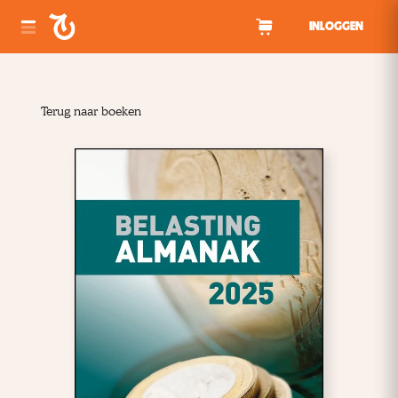
Spring naar inhoud
INLOGGEN
Terug naar boeken