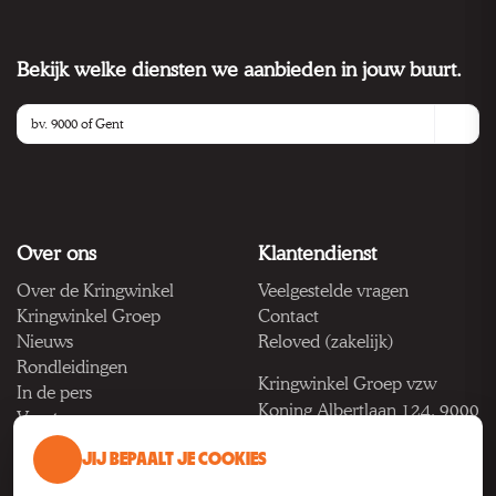
Bekijk welke diensten we aanbieden in jouw buurt.
Over ons
Klantendienst
Over de Kringwinkel
Veelgestelde vragen
Kringwinkel Groep
Contact
Nieuws
Reloved (zakelijk)
Rondleidingen
Kringwinkel Groep vzw
In de pers
Koning Albertlaan 124, 9000
Vacatures
Gent
JIJ BEPAALT JE COOKIES
BTW BE 1033.922.208