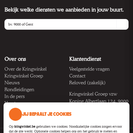
Bekijk welke diensten we aanbieden in jouw buurt.
Over ons
Klantendienst
Over de Kringwinkel
Veelgestelde vragen
Kringwinkel Groep
Contact
Nieuws
Reloved (zakelijk)
Rondleidingen
Kringwinkel Groep vzw
In de pers
Koning Albertlaan 124, 9000
Vacatures
Gent
JIJ BEPAALT JE COOKIES
BTW BE 1033.922.208
Op
kringwinkel.be
gebruiken we cookies. Noodzakelijke cookies zorgen ervoor
dat de site werkt. Optionele cookies helpen ons om het gebruik te meten en