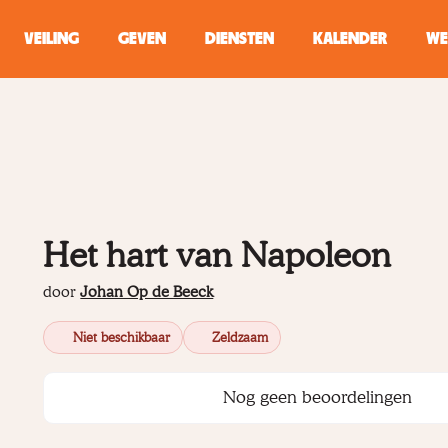
VEILING
GEVEN
DIENSTEN
KALENDER
WE
ZOEKEN
WINKEL
Typ minstens 2 
Het hart van Napoleon
door
Johan Op de Beeck
Niet beschikbaar
Zeldzaam
Nog geen beoordelingen