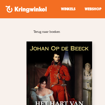
Spring naar inhoud
WINKELS
WEBSHOP
Terug naar boeken