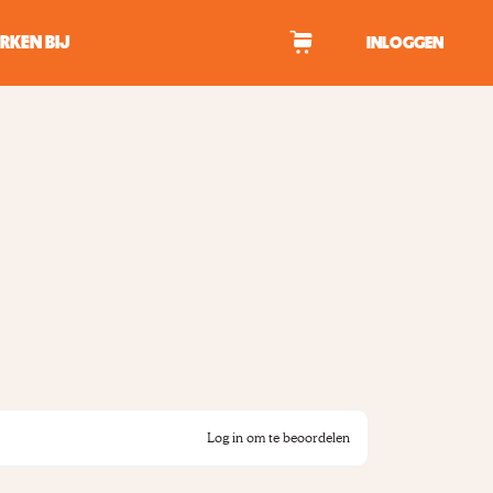
RKEN BIJ
INLOGGEN
WAGEN
tekens om te zoeken.
Log in om te beoordelen