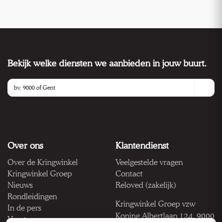
Bekijk welke diensten we aanbieden in jouw buurt.
Over ons
Klantendienst
Over de Kringwinkel
Veelgestelde vragen
Kringwinkel Groep
Contact
Nieuws
Reloved (zakelijk)
Rondleidingen
Kringwinkel Groep vzw
In de pers
Koning Albertlaan 124, 9000
Vacatures