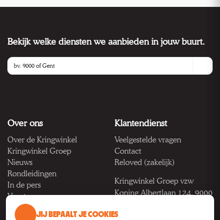
Bekijk welke diensten we aanbieden in jouw buurt.
Over ons
Klantendienst
Over de Kringwinkel
Veelgestelde vragen
Kringwinkel Groep
Contact
Nieuws
Reloved (zakelijk)
Rondleidingen
Kringwinkel Groep vzw
In de pers
Koning Albertlaan 124, 9000
Vacatures
Gent
JIJ BEPAALT JE COOKIES
BTW BE 1033.922.208