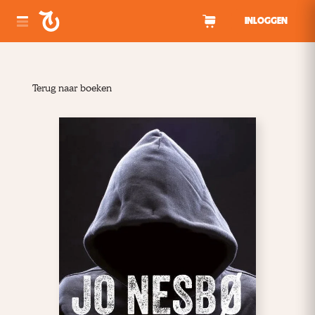
Spring naar inhoud
INLOGGEN
Terug naar boeken