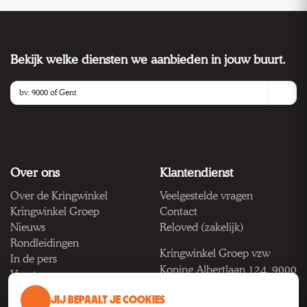
Bekijk welke diensten we aanbieden in jouw buurt.
Over ons
Klantendienst
Over de Kringwinkel
Veelgestelde vragen
Kringwinkel Groep
Contact
Nieuws
Reloved (zakelijk)
Rondleidingen
Kringwinkel Groep vzw
In de pers
Koning Albertlaan 124, 9000
Vacatures
Gent
JIJ BEPAALT JE COOKIES
BTW BE 1033.922.208