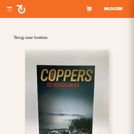
Spring naar inhoud
INLOGGEN
Terug naar boeken