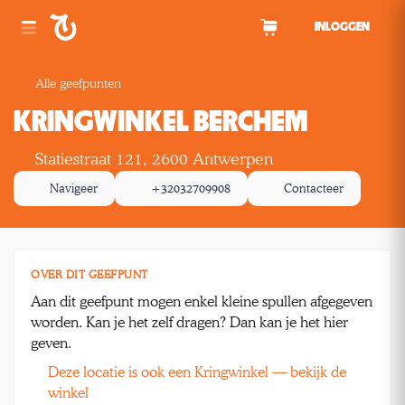
Spring naar inhoud
INLOGGEN
Alle geefpunten
KRINGWINKEL BERCHEM
Statiestraat 121, 2600 Antwerpen
Navigeer
+32032709908
Contacteer
OVER DIT GEEFPUNT
Aan dit geefpunt mogen enkel kleine spullen afgegeven
worden. Kan je het zelf dragen? Dan kan je het hier
geven.
Deze locatie is ook een Kringwinkel — bekijk de
winkel