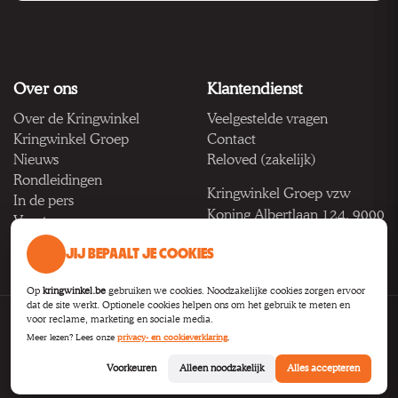
Over ons
Klantendienst
Over de Kringwinkel
Veelgestelde vragen
Kringwinkel Groep
Contact
Nieuws
Reloved (zakelijk)
Rondleidingen
Kringwinkel Groep vzw
In de pers
Koning Albertlaan 124, 9000
Vacatures
Gent
JIJ BEPAALT JE COOKIES
BTW BE 1033.922.208
Op
kringwinkel.be
gebruiken we cookies. Noodzakelijke cookies zorgen ervoor
dat de site werkt. Optionele cookies helpen ons om het gebruik te meten en
voor reclame, marketing en sociale media.
Privacy
Voorwaarden
Toegankelijkheid
Cookie-instellingen
Meer lezen? Lees onze
privacy- en cookieverklaring
.
B2B
Voorkeuren
Alleen noodzakelijk
Alles accepteren
© 2026
Kringwinkel Groep VZW
.