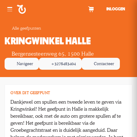
Spring naar inhoud
INLOGGEN
Alle geefpunten
KRINGWINKEL HALLE
Bergensesteenweg 65, 1500 Halle
Navigeer
+3278483404
Contacteer
OVER DIT GEEFPUNT
Dankjewel om spullen een tweede leven te geven via
Kringwinkel! Het geefpunt in Halle is makkelijk
bereikbaar, ook met de auto om grotere spullen af te
geven! Het geefpunt is bereikbaar via de
Groebegrachtstraat en is duidelijk aangeduid. Daar