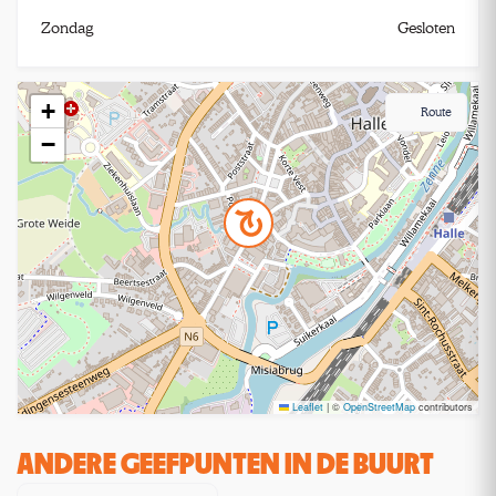
Zondag
Gesloten
+
Route
−
Leaflet
|
©
OpenStreetMap
contributors
ANDERE GEEFPUNTEN IN DE BUURT