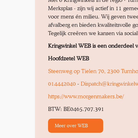
Merksplas - zijn wij actief in 11 gem
voor mens én milieu. Wij geven twe
afvalberg en bieden kwaliteitsvolle 
Tegelijk creëren we kansen via socia
Kringwinkel WEB is een onderdeel 
Hoofdzetel WEB
Steenweg op Tielen 70, 2300 Turnho
014442040
-
Dispatch@kringwinkel
https://www.morgenmakers.be/
BTW: BE0465.707.391
Meer over WEB