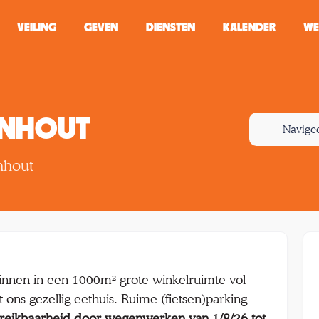
VEILING
GEVEN
DIENSTEN
KALENDER
WE
ZOEKEN
WINKEL
RNHOUT
Navige
Typ minstens 2 
nhout
binnen in een 1000m² grote winkelruimte vol
 ons gezellig eethuis. Ruime (fietsen)parking
reikbaarheid door wegenwerken van 1/8/26 tot