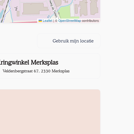
Leaflet
|
©
OpenStreetMap
contributors
Gebruik mijn locatie
9,4 km
ringwinkel Merksplas
Veldenbergstraat 67, 2330 Merksplas