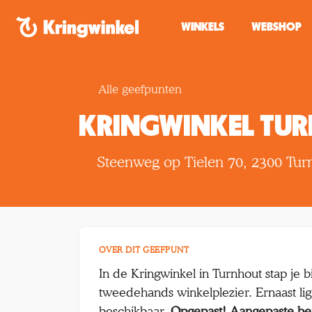
Spring naar inhoud
WINKELS
WEBSHOP
Alle geefpunten
KRINGWINKEL TU
Steenweg op Tielen 70, 2300 Tur
OVER DIT GEEFPUNT
In de Kringwinkel in Turnhout stap je 
tweedehands winkelplezier. Ernaast ligt
beschikbaar.
Opgepast! Aangepaste be