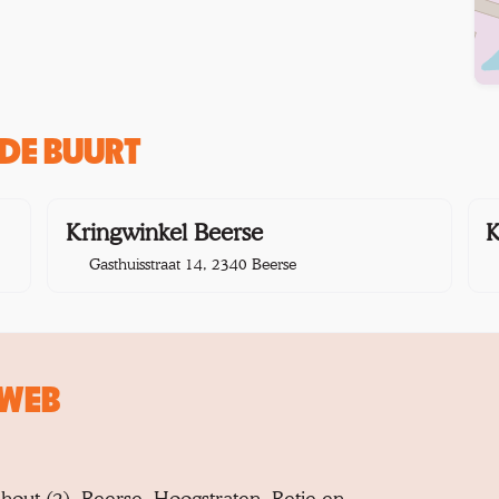
DE BUURT
km
5,7 km
Kringwinkel Beerse
K
Gasthuisstraat 14, 2340 Beerse
 WEB
nhout (2), Beerse, Hoogstraten, Retie en