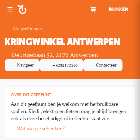
Spring naar inhoud
INLOGGEN
Alle geefpunten
KRINGWINKEL ANTWERPEN
Deurnsebaan 52, 2170 Antwerpen
Navigeer
+3232172510
Contacteer
OVER DIT GEEFPUNT
Aan dit geefpunt ben je welkom met herbruikbare
spullen. Kledij, elektro en fietsen mag je altijd brengen,
ook als deze beschadigd of in slechte staat zijn.
Wat mag je schenken?