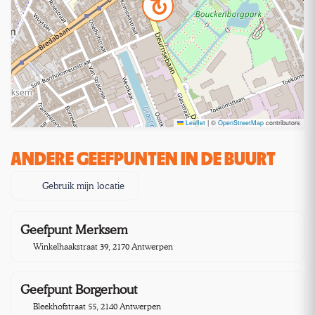
Leaflet
|
©
OpenStreetMap
contributors
ANDERE GEEFPUNTEN IN DE BUURT
Gebruik mijn locatie
Geefpunt Merksem
0,4 km
Winkelhaakstraat 39, 2170 Antwerpen
Geefpunt Borgerhout
3,9 km
Bleekhofstraat 55, 2140 Antwerpen