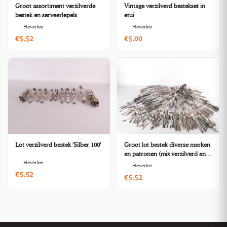
Groot assortiment verzilverde
Vintage verzilverd bestekset in
bestek en serveerlepels
etui
Heverlee
Heverlee
€5,52
€5,00
Lot verzilverd bestek 'Silber 100'
Groot lot bestek diverse merken
en patronen (mix verzilverd en
Heverlee
inox)
Heverlee
€5,52
€5,52