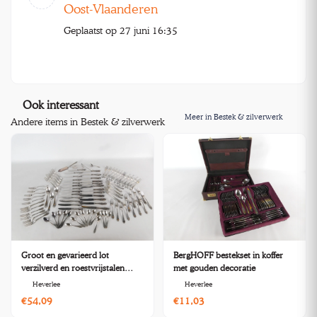
Oost-Vlaanderen
Geplaatst op 27 juni 16:35
Ook interessant
Meer in Bestek & zilverwerk
Andere items in Bestek & zilverwerk
Groot en gevarieerd lot
BergHOFF bestekset in koffer
verzilverd en roestvrijstalen
met gouden decoratie
bestek
Heverlee
Heverlee
€54,09
€11,03