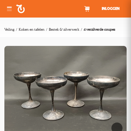
Spring naar inhoud
INLOGGEN
Veiling
Koken en tafelen
Bestek & zilverwerk
4 verzilverde coupes