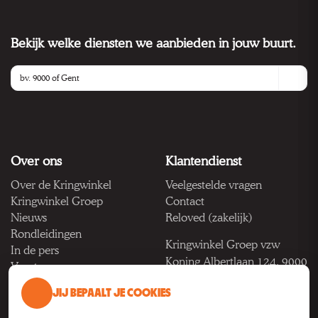
Bekijk welke diensten we aanbieden in jouw buurt.
Over ons
Klantendienst
Over de Kringwinkel
Veelgestelde vragen
Kringwinkel Groep
Contact
Nieuws
Reloved (zakelijk)
Rondleidingen
Kringwinkel Groep vzw
In de pers
Koning Albertlaan 124, 9000
Vacatures
Gent
JIJ BEPAALT JE COOKIES
BTW BE 1033.922.208