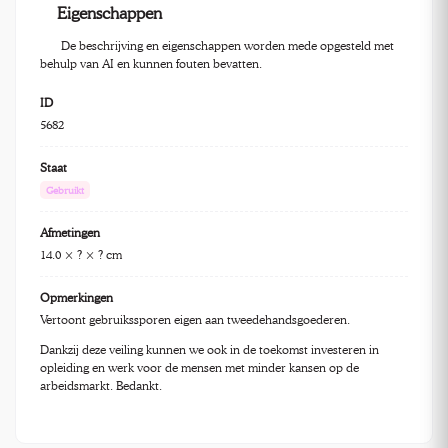
Eigenschappen
De beschrijving en eigenschappen worden mede opgesteld met
behulp van AI en kunnen fouten bevatten.
ID
5682
Staat
Gebruikt
Afmetingen
14.0 × ? × ? cm
Opmerkingen
Vertoont gebruikssporen eigen aan tweedehandsgoederen.
Dankzij deze veiling kunnen we ook in de toekomst investeren in
opleiding en werk voor de mensen met minder kansen op de
arbeidsmarkt. Bedankt.