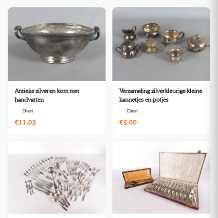
Antieke zilveren kom met
Verzameling zilverkleurige kleine
handvatten
kannetjes en potjes
Diest
Diest
€11,03
€5,00