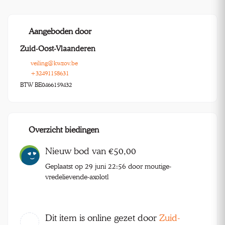
Aangeboden door
Zuid-Oost-Vlaanderen
veiling@kwzov.be
+32491158631
BTW BE0466159432
Overzicht biedingen
Nieuw bod van €50,00
Geplaatst op 29 juni 22:56 door moutige-
vredelievende-axolotl
Dit item is online gezet door
Zuid-