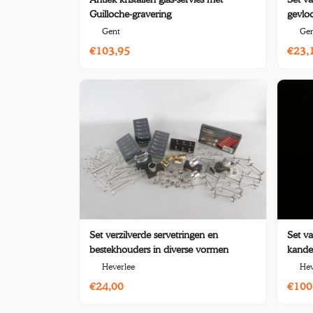
Guilloche-gravering
gevlo
Gent
Ge
€103,95
€23,
Set verzilverde servetringen en
Set v
bestekhouders in diverse vormen
kande
Heverlee
Hev
€24,00
€100