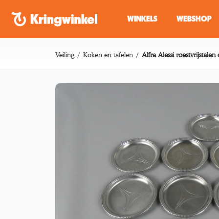
Spring naar inhoud
WINKELS
WEBSHOP
Veiling
Koken en tafelen
Alfra Alessi roestvrijstale