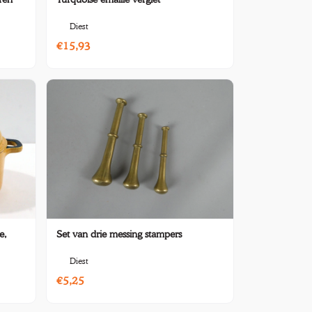
Diest
€15,93
Set van drie messing stampers
e,
Diest
€5,25