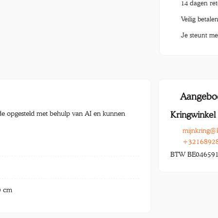
14 dagen re
Veilig betale
Je steunt me
Aangebo
e opgesteld met behulp van AI en kunnen
Kringwinkel
mijnkring@
+3216892
BTW BE04659
0 cm