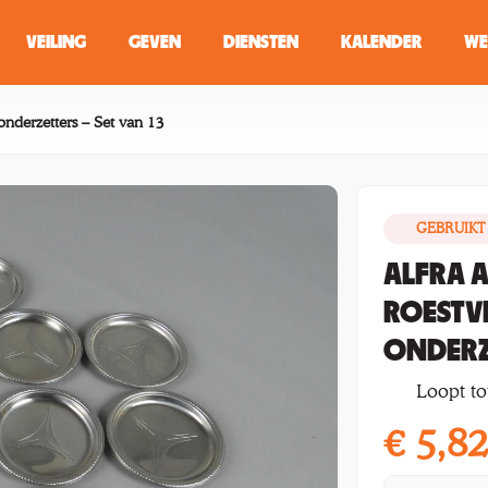
VEILING
GEVEN
DIENSTEN
KALENDER
WE
ZOEKEN
WINKEL
n onderzetters – Set van 13
GEBRUIKT
Typ minstens 2 
ALFRA A
ROESTV
ONDERZE
Loopt tot
€
5,8