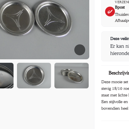
VERZEN
Bpost
Thuisle
Afhaalp
Deze veilin
Er kan n
hieronde
Beschrijvi
Deze mooie set 
stevig 18/10 roe
staat met licht
Een stijlvolle e
bovendien heel 