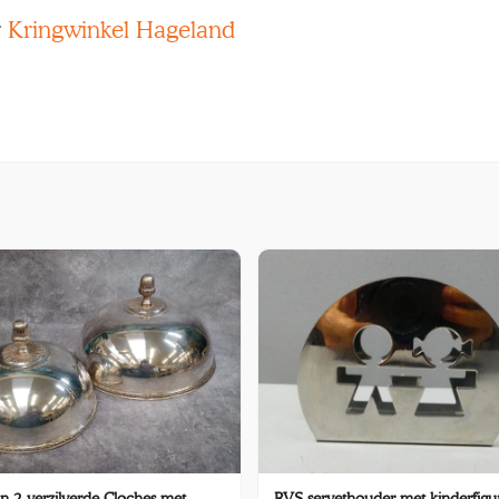
r
Kringwinkel Hageland
n 2 verzilverde Cloches met
RVS servethouder met kinderfigu