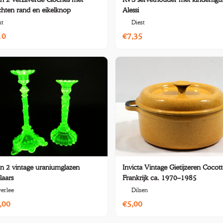
chten rand en eikelknop
Alessi
nt
Diest
10
€7,35
an 2 vintage uraniumglazen
Invicta Vintage Gietijzeren Cocott
laars
Frankrijk ca. 1970–1985
erlee
Dilsen
,00
€5,00