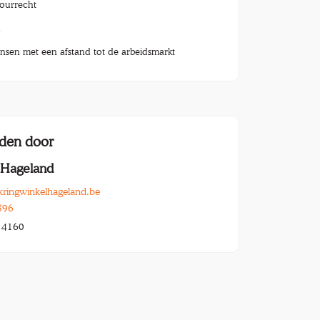
tourrecht
n
nsen met een afstand tot de arbeidsmarkt
den door
 Hageland
kringwinkelhageland.be
896
14160