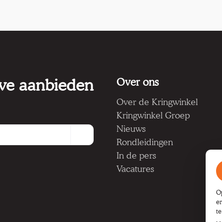
 we aanbieden
Over ons
Over de Kringwinkel
Kringwinkel Groep
Nieuws
Rondleidingen
In de pers
Vacatures
O
e
t