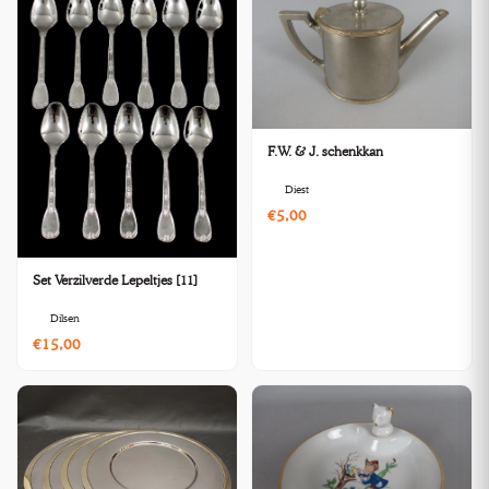
F.W. & J. schenkkan
Diest
€5,00
Set Verzilverde Lepeltjes [11]
Dilsen
€15,00