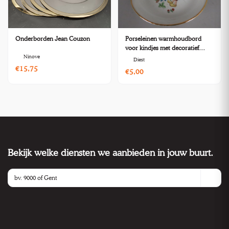
Onderborden Jean Couzon
Porseleinen warmhoudbord
voor kindjes met decoratief
Ninove
figuurtje
Diest
€15,75
€5,00
Bekijk welke diensten we aanbieden in jouw buurt.