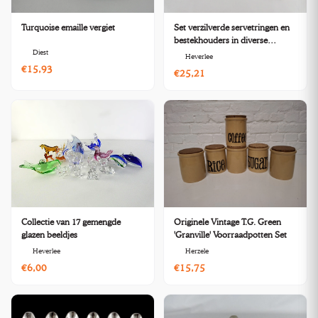
Turquoise emaille vergiet
Set verzilverde servetringen en
bestekhouders in diverse
Diest
vormen
Heverlee
€15,93
€25,21
Collectie van 17 gemengde
Originele Vintage T.G. Green
glazen beeldjes
'Granville' Voorraadpotten Set
Heverlee
Herzele
€6,00
€15,75