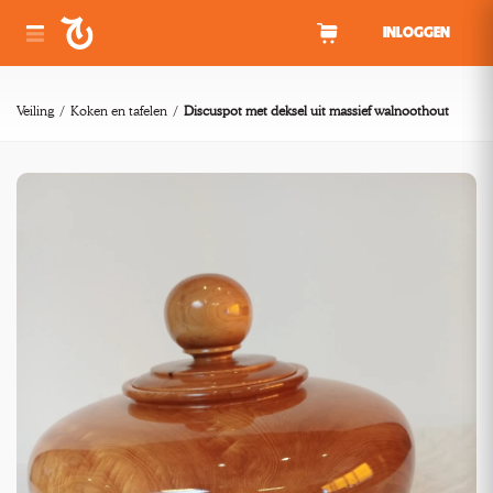
Spring naar inhoud
INLOGGEN
Veiling
Koken en tafelen
Discuspot met deksel uit massief walnoothout