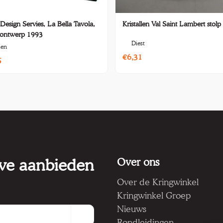
 Design Servies, La Bella Tavola,
Kristallen Val Saint Lambert stolp
, ontwerp 1993
Diest
sen
€6,31
5
 we aanbieden
Over ons
Over de Kringwinkel
Kringwinkel Groep
Nieuws
Rondleidingen