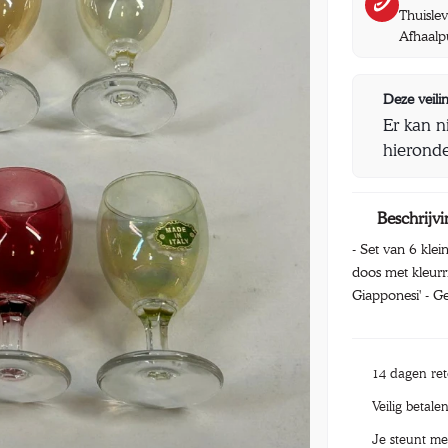
Thuisle
Afhaalp
Deze veilin
Er kan n
hieronde
Beschrijvi
- Set van 6 klei
doos met kleur
Giapponesi' - G
14 dagen re
Veilig betale
Je steunt me