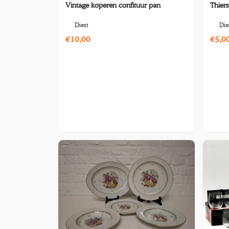
Vintage koperen confituur pan
Thier
Diest
Die
€10,00
€5,0