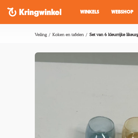
Spring naar inhoud
WINKELS
WEBSHOP
Veiling
Koken en tafelen
Set van 6 kleurrijke likeurg