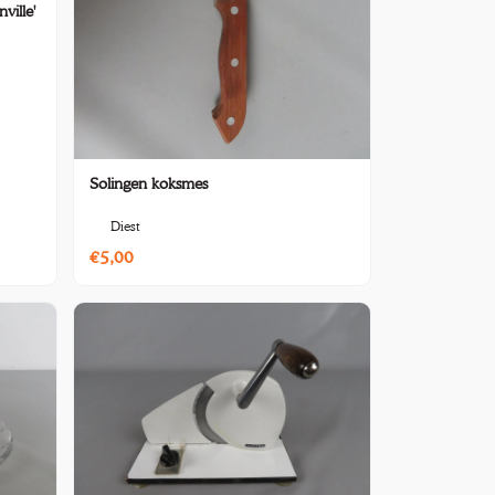
ville'
Solingen koksmes
Diest
€5,00