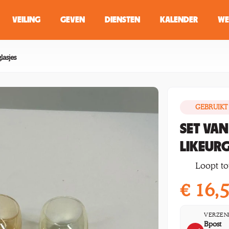
VEILING
GEVEN
DIENSTEN
KALENDER
WE
ZOEKEN
WINKEL
lasjes
GEBRUIKT
Typ minstens 2 
SET VAN
LIKEUR
Loopt tot
€
16,
VERZEN
Bpost