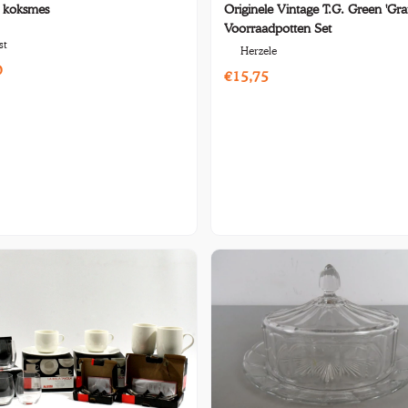
s koksmes
Originele Vintage T.G. Green 'Gran
Voorraadpotten Set
st
Herzele
0
€15,75