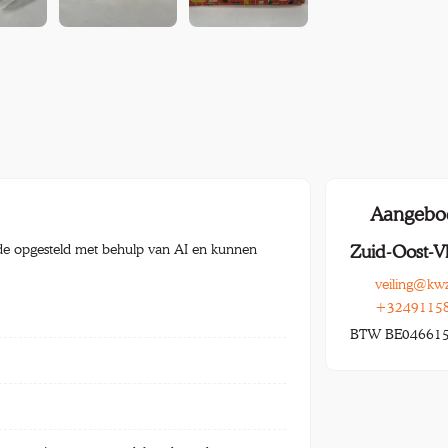
Aangebo
e opgesteld met behulp van AI en kunnen
Zuid-Oost-V
veiling@kw
+3249115
BTW BE04661