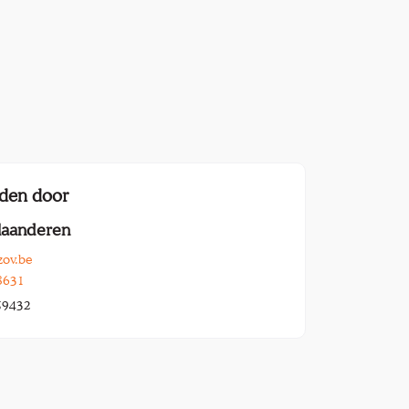
den door
laanderen
zov.be
8631
59432