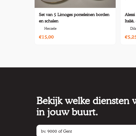
Set van 5 Limoges porseleinen borden
Alessi
en schalen
Italië
Herzele
Dil
€15,00
€5,2
Bekijk welke diensten
in jouw buurt.