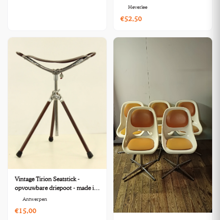
Teeffelen voor AWA
Heverlee
€52,50
Vintage Tirion Seatstick -
opvouwbare driepoot - made in
England
Antwerpen
€15,00