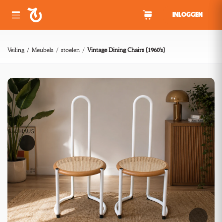
Spring naar inhoud
INLOGGEN
Veiling
Meubels
stoelen
Vintage Dining Chairs [1960's]