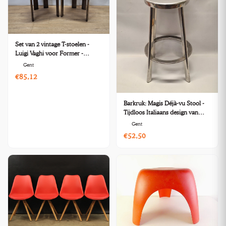
Set van 2 vintage T-stoelen -
Luigi Vaghi voor Former -
Italiaans Mid-Century design
Gent
€85,12
Barkruk: Magis Déjà-vu Stool -
Tijdloos Italiaans design van
Naoto Fukasawa
Gent
€52,50