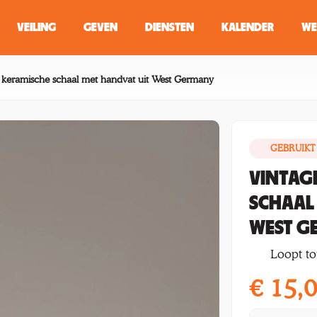
VEILING
GEVEN
DIENSTEN
KALENDER
WE
ZOEKEN
WINKEL
 keramische schaal met handvat uit West Germany
GEBRUIKT
Typ minstens 2 
VINTAG
SCHAAL
WEST G
Loopt to
€
15,