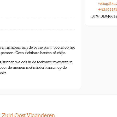
veiling@kw
+3249115
BTW BE04661
ren zichtbaar aan de binnenkant, vooral op het
atroon. Geen zichtbare barsten of chips.
ng kunnen we ook in de toekomst investeren in
 voor de mensen met minder kansen op de
ankt.
r
Zuid-Oost-Vlaanderen