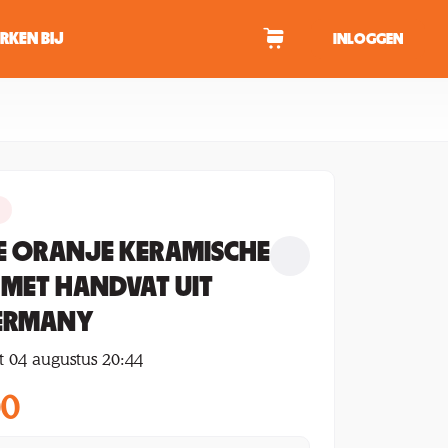
RKEN BIJ
INLOGGEN
WAGEN
tekens om te zoeken.
E ORANJE KERAMISCHE
 MET HANDVAT UIT
ERMANY
t 04 augustus 20:44
00