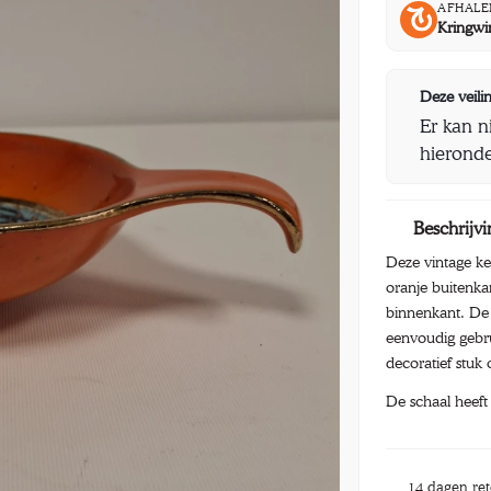
AFHALE
Kringwi
Deze veilin
Er kan n
hieronde
Beschrijvi
Deze vintage ke
oranje buitenk
binnenkant. De 
eenvoudig gebr
decoratief stuk 
De schaal heef
14 dagen re