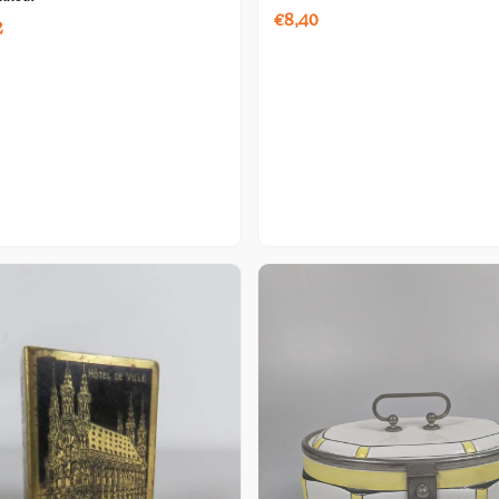
€8,40
2