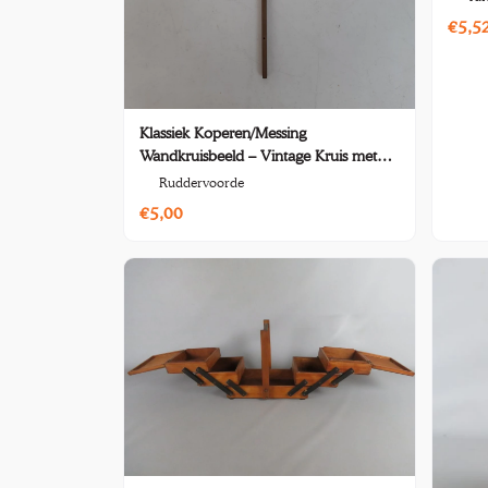
€5,5
Klassiek Koperen/Messing
Wandkruisbeeld – Vintage Kruis met
Christusfiguur
Ruddervoorde
€5,00