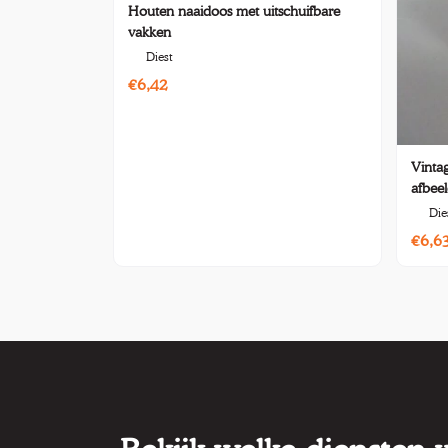
Houten naaidoos met uitschuifbare
vakken
Diest
€6,42
Vinta
afbeel
Die
€6,6