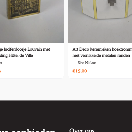
ge luciferdoosje Louvain met
Art Deco keramieken koektromm
ding Hôtel de Ville
met vernikkelde metalen randen
st
Sint-Niklaas
3
€15,00
Over ons