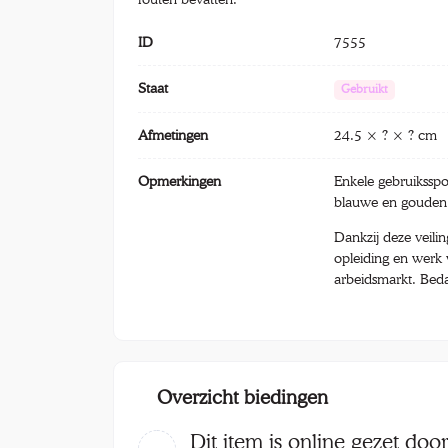
ID
7555
Staat
Gebruikt
Afmetingen
24.5 × ? × ? cm
Opmerkingen
Enkele gebruiksspo
blauwe en gouden p
Dankzij deze veili
opleiding en werk
arbeidsmarkt. Bed
Overzicht biedingen
Dit item is online gezet doo