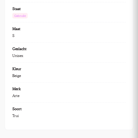
Staat
Gebruikt
Maat
S
Geslacht
Unisex
Kleur
Beige
Merk
Arte
Soort
Trui