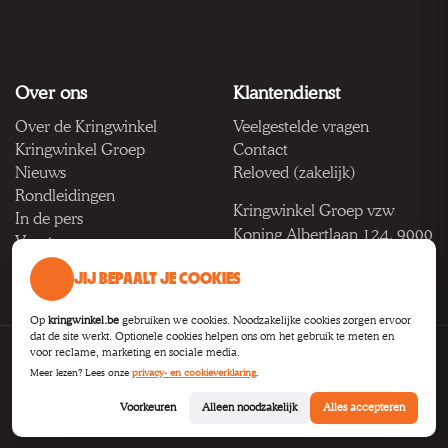
Over ons
Klantendienst
Over de Kringwinkel
Veelgestelde vragen
Kringwinkel Groep
Contact
Nieuws
Reloved (zakelijk)
Rondleidingen
Kringwinkel Groep vzw
In de pers
Koning Albertlaan 124, 9000
Vacatures
Gent
JIJ BEPAALT JE COOKIES
BTW BE 1033.922.208
Op
kringwinkel.be
gebruiken we cookies. Noodzakelijke cookies zorgen ervoor
dat de site werkt. Optionele cookies helpen ons om het gebruik te meten en
voor reclame, marketing en sociale media.
Privacy
Voorwaarden
Toegankelijkheid
Cookie-instellingen
Meer lezen? Lees onze
privacy- en cookieverklaring
.
B2B
Voorkeuren
Alleen noodzakelijk
Alles accepteren
© 2026
Kringwinkel Groep VZW
.