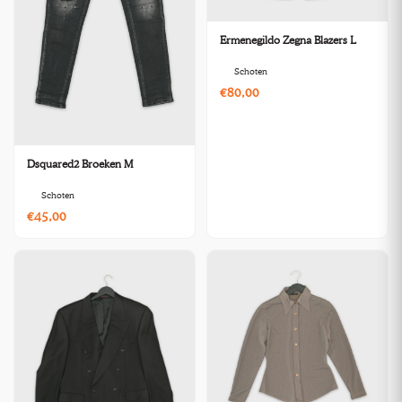
Ermenegildo Zegna Blazers L
Schoten
€80,00
Dsquared2 Broeken M
Schoten
€45,00