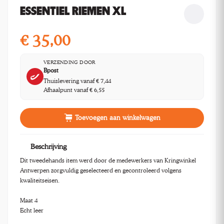
ESSENTIEL RIEMEN XL
€
35,00
VERZENDING DOOR
Bpost
Thuislevering vanaf € 7,44
Afhaalpunt vanaf € 6,55
Toevoegen aan winkelwagen
Beschrijving
Dit tweedehands item werd door de medewerkers van Kringwinkel
Antwerpen zorgvuldig geselecteerd en gecontroleerd volgens
kwaliteitseisen.
Maat 4
Echt leer