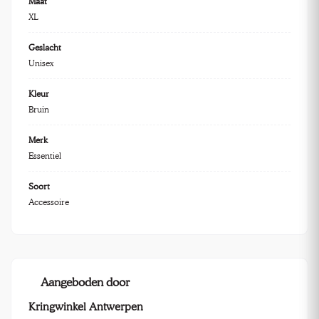
Maat
XL
Geslacht
Unisex
Kleur
Bruin
Merk
Essentiel
Soort
Accessoire
Aangeboden door
Kringwinkel Antwerpen