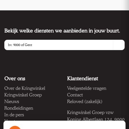
Bekijk welke diensten we aanbieden in jouw buurt.
Over ons
Klantendienst
Over de Kringwinkel
Veelgestelde vragen
Kringwinkel Groep
Contact
Nieuws
Reloved (zakelijk)
Rondleidingen
Kringwinkel Groep vzw
In de pers
Koning Albertlaan 124, 9000
Vacatures
Gent