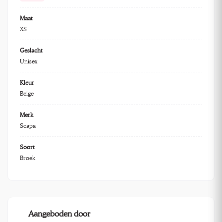
Maat
XS
Geslacht
Unisex
Kleur
Beige
Merk
Scapa
Soort
Broek
Aangeboden door