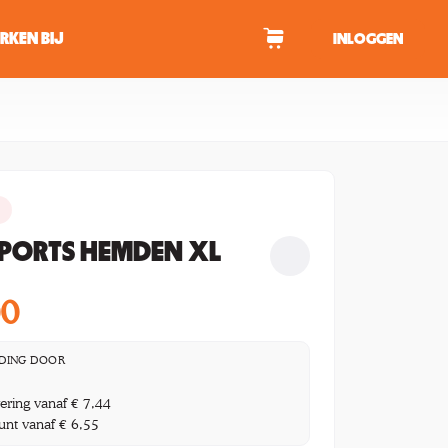
RKEN BIJ
INLOGGEN
WAGEN
tekens om te zoeken.
SPORTS HEMDEN XL
00
DING DOOR
vering vanaf € 7,44
unt vanaf € 6,55