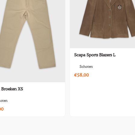
Scapa Sports Blazers L
Schoten
€58,00
 Broeken XS
oten
00