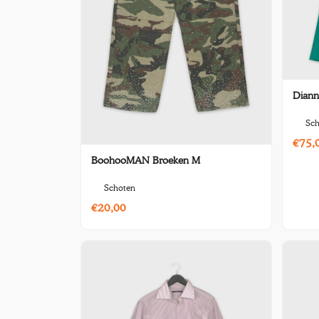
Diann
Sch
€75,
BoohooMAN Broeken M
Schoten
€20,00