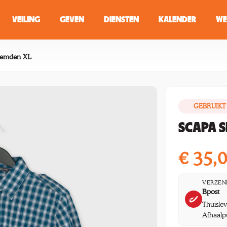
VEILING
GEVEN
DIENSTEN
KALENDER
WE
ZOEKEN
WINKEL
Hemden XL
GEBRUIKT
Typ minstens 2 
SCAPA 
€
35,
VERZEN
Bpost
Thuisle
Afhaalp