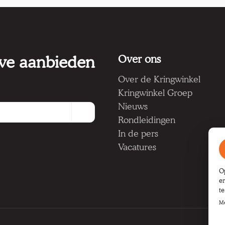
 we aanbieden
Over ons
Over de Kringwinkel
Kringwinkel Groep
Nieuws
Rondleidingen
In de pers
Vacatures
O
e
t
Me