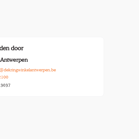
den door
l Antwerpen
ne@dekringwinkelantwerpen.be
2100
23037