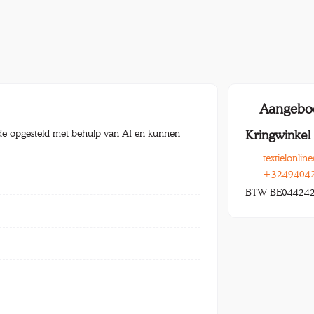
Aangebo
e opgesteld met behulp van AI en kunnen
Kringwinke
textielonli
+3249404
BTW BE04424