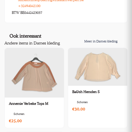
+32494042100
BTW BE0442423037
Ook interessant
Meer in Dames kleding
Andere items in Dames kleding
Ba&sh Hemden S
Schoten
Annemie Verbeke Tops M
€30,00
Schoten
€25,00