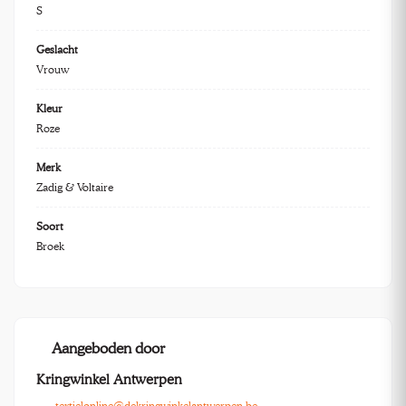
S
Geslacht
Vrouw
Kleur
Roze
Merk
Zadig & Voltaire
Soort
Broek
Aangeboden door
Kringwinkel Antwerpen
textielonline@dekringwinkelantwerpen.be