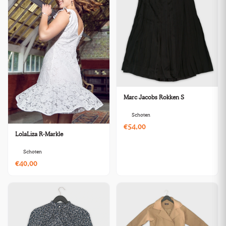
Marc Jacobs Rokken S
Schoten
€54,00
LolaLiza R-Markle
Schoten
€40,00