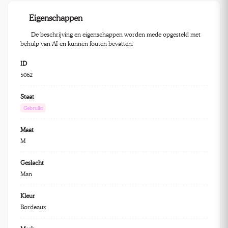
Eigenschappen
De beschrijving en eigenschappen worden mede opgesteld met
behulp van AI en kunnen fouten bevatten.
ID
5062
Staat
Gebruikt
Maat
M
Geslacht
Man
Kleur
Bordeaux